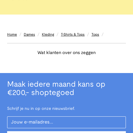
/
/
/
/
/
Home
Dames
Kleding
T-Shirts & Tops
Tops
Wat klanten over ons zeggen
Maak iedere maand kans op
€200,- shoptegoed
Schrijf je nu in op onze nieuwsbrief.
Your Email