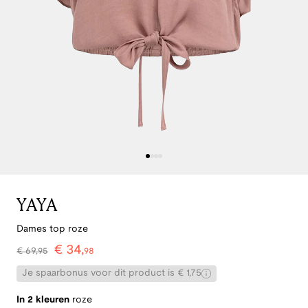
YAYA
Dames top roze
€
34
,
€
69
,
95
98
Je spaarbonus voor dit product is € 1,75
In 2 kleuren
roze