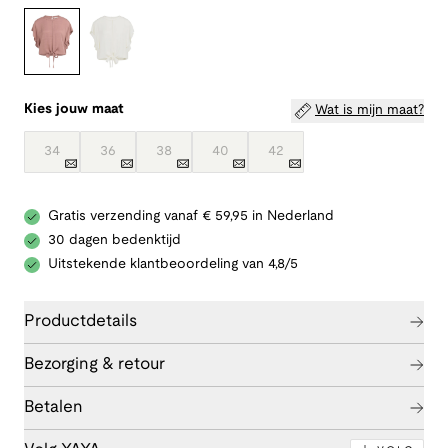
Kies jouw maat
Wat is mijn maat?
34
36
38
40
42
Gratis verzending vanaf € 59,95 in Nederland
30 dagen bedenktijd
Uitstekende klantbeoordeling van 4,8/5
Productdetails
Bezorging & retour
Betalen