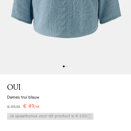
OUI
Dames trui blauw
€
49
,
€
99
,
95
98
Je spaarbonus voor dit product is € 2,50