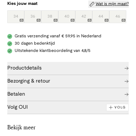
Kies jouw maat
Wat is mijn maat?
34
36
38
40
42
44
46
Gratis verzending vanaf € 59,95 in Nederland
30 dagen bedenktijd
Uitstekende klantbeoordeling van 4,8/5
Productdetails
Bezorging & retour
Betalen
Volg OUI
VOLG
Bekijk meer