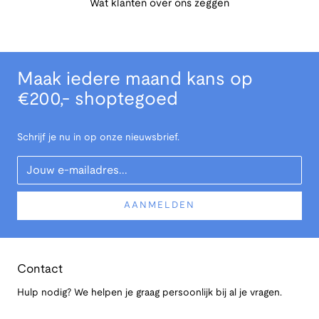
Wat klanten over ons zeggen
Maak iedere maand kans op
€200,- shoptegoed
Schrijf je nu in op onze nieuwsbrief.
Your Email
AANMELDEN
Contact
Hulp nodig? We helpen je graag persoonlijk bij al je vragen.