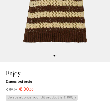
Enjoy
Dames trui bruin
€
30
,
€
59
,
99
00
Je spaarbonus voor dit product is € 1,50