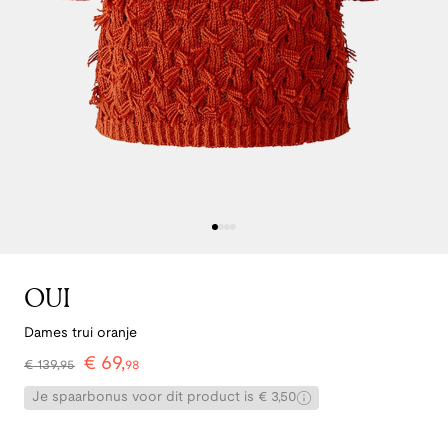
OUI
Dames trui oranje
€
69
,
€
139
,
95
98
Je spaarbonus voor dit product is € 3,50