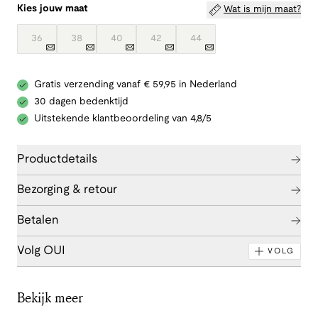
Kies jouw maat
Wat is mijn maat?
36
38
40
42
44
Gratis verzending vanaf € 59,95 in Nederland
30 dagen bedenktijd
Uitstekende klantbeoordeling van 4,8/5
Productdetails
Bezorging & retour
Betalen
Volg OUI
VOLG
Bekijk meer