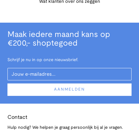
Wat klanten over ons zeggen
Maak iedere maand kans op
€200,- shoptegoed
Schrijf je nu in op onze nieuwsbrief.
Your Email
AANMELDEN
Contact
Hulp nodig? We helpen je graag persoonlijk bij al je vragen.