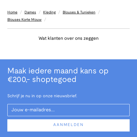
/
/
/
/
Home
Dames
Kleding
Blouses & Tunieken
/
Blouses Korte Mouw
Wat klanten over ons zeggen
Maak iedere maand kans op
€200,- shoptegoed
Schrijf je nu in op onze nieuwsbrief.
Your Email
AANMELDEN