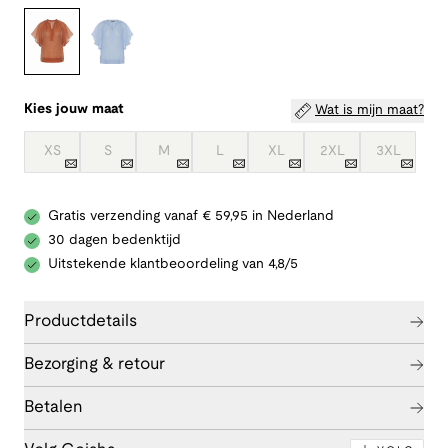
Kies jouw maat
Wat is mijn maat?
XS
S
M
L
XL
2XL
3XL
Gratis verzending vanaf € 59,95 in Nederland
30 dagen bedenktijd
Uitstekende klantbeoordeling van 4,8/5
Productdetails
Bezorging & retour
Betalen