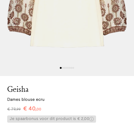
Geisha
Dames blouse ecru
€
40
,
€
79
,
99
00
Je spaarbonus voor dit product is € 2,00