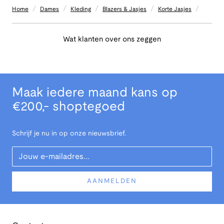
/
/
/
/
/
Home
Dames
Kleding
Blazers & Jasjes
Korte Jasjes
Wat klanten over ons zeggen
Maak iedere maand kans op
€200,- shoptegoed
Schrijf je nu in op onze nieuwsbrief.
Your Email
AANMELDEN