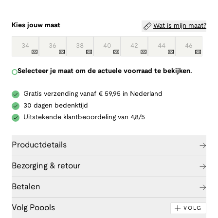
Kies jouw maat
Wat is mijn maat?
34
36
38
40
42
44
46
Selecteer je maat om de actuele voorraad te bekijken.
Gratis verzending vanaf € 59,95 in Nederland
30 dagen bedenktijd
Uitstekende klantbeoordeling van 4,8/5
Productdetails
Bezorging & retour
Betalen
Volg Poools
VOLG