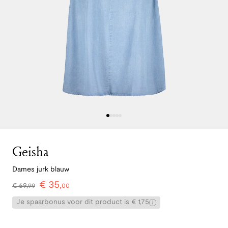
Geisha
Dames jurk blauw
€
35
,
€
69
,
99
00
Je spaarbonus voor dit product is € 1,75