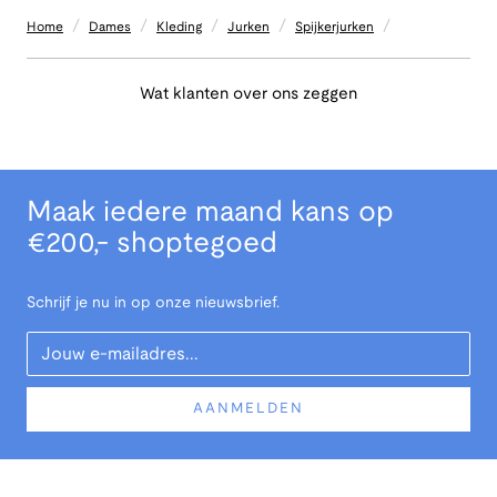
/
/
/
/
/
Home
Dames
Kleding
Jurken
Spijkerjurken
Wat klanten over ons zeggen
Maak iedere maand kans op
€200,- shoptegoed
Schrijf je nu in op onze nieuwsbrief.
Your Email
AANMELDEN