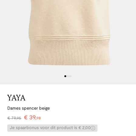
YAYA
Dames spencer beige
€
39
,
€
79
,
95
98
Je spaarbonus voor dit product is € 2,00