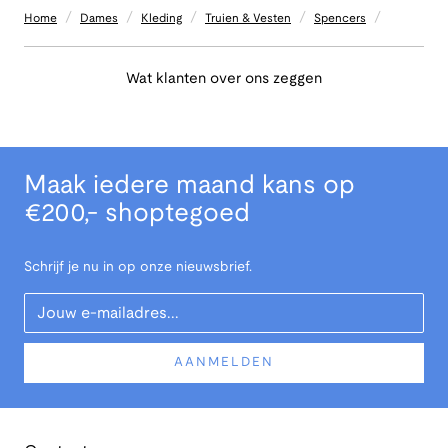
/
/
/
/
/
Home
Dames
Kleding
Truien & Vesten
Spencers
Wat klanten over ons zeggen
Maak iedere maand kans op
€200,- shoptegoed
Schrijf je nu in op onze nieuwsbrief.
Your Email
AANMELDEN