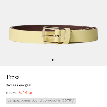
Trezz
Dames riem geel
€
14
,
€
29
,
95
98
Je spaarbonus voor dit product is € 0,75