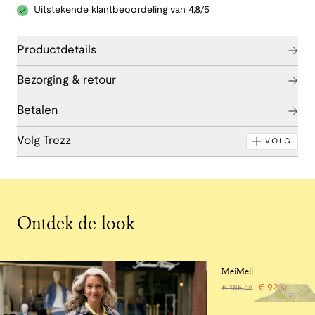
Uitstekende klantbeoordeling van 4,8/5
Productdetails
Bezorging & retour
Betalen
Volg Trezz
VOLG
Ontdek de look
-50%
MeiMeij
€
92
,
€
185
,
00
50