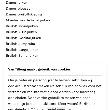
Dames jurken
Dames blouses
Dames bruiloftskleding
Moeder van de bruid jurken
Bruiloft avondjurken
Bruiloft A-lijn jurken
Bruiloft Cocktailjurken
Bruiloft Jumpsuits
Bruiloft Lange jurken
Bruiloft Zomerjurken
Volg Van Tilburg
Van Tilburg maakt gebruik van cookies
Om je beter en persoonlijker te helpen, gebruiken wij
cookies. Daarnaast maken we gebruik van cookies voor het
Makkelijk en veilig betalen
verzamelen van informatie door derden voor marketing
doeleinden. Door verder gebruik te maken van onze
website ga je hiermee akkoord. Meer weten?
Bekijk ons
cookiebeleid.
Of pas de
instellingen
aan.