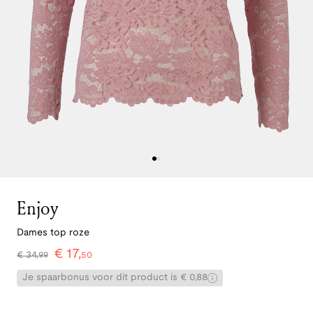
Enjoy
Dames top roze
€
17
,
€
34
,
99
50
Je spaarbonus voor dit product is € 0,88