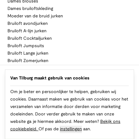
Dames blouses
Dames bruiloftskleding
Moeder van de bruid jurken
Bruiloft avondjurken
Bruiloft A-lijn jurken
Bruiloft Cocktailjurken
Bruiloft Jumpsuits
Bruiloft Lange jurken
Bruiloft Zomerjurken
Volg Van Tilburg
Van Tilburg maakt gebruik van cookies
Om je beter en persoonlijker te helpen, gebruiken wij
cookies. Daarnaast maken we gebruik van cookies voor het
Makkelijk en veilig betalen
verzamelen van informatie door derden voor marketing
doeleinden. Door verder gebruik te maken van onze
website ga je hiermee akkoord. Meer weten?
Bekijk ons
cookiebeleid.
Of pas de
instellingen
aan.
© 2026 Van Tilburg Online