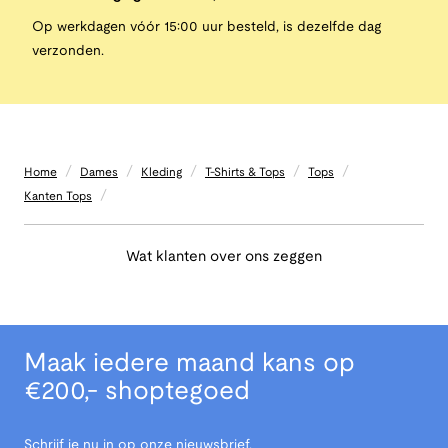
Op werkdagen vóór 15:00 uur besteld, is dezelfde dag
verzonden.
/
/
/
/
/
Home
Dames
Kleding
T-Shirts & Tops
Tops
/
Kanten Tops
Wat klanten over ons zeggen
Maak iedere maand kans op
€200,- shoptegoed
Schrijf je nu in op onze nieuwsbrief.