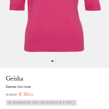
Geisha
Dames trui roze
€
30
,
€
59
,
99
00
Je spaarbonus voor dit product is € 1,50