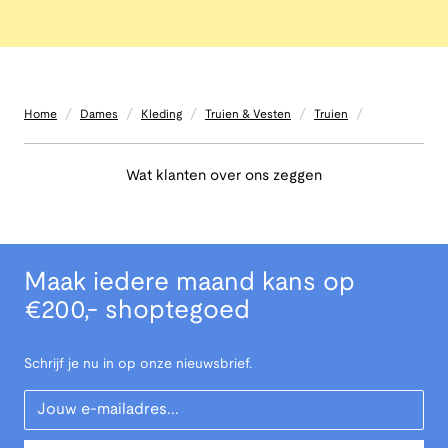
/
/
/
/
/
Home
Dames
Kleding
Truien & Vesten
Truien
Wat klanten over ons zeggen
Maak iedere maand kans op
€200,- shoptegoed
Schrijf je nu in op onze nieuwsbrief.
Your Email