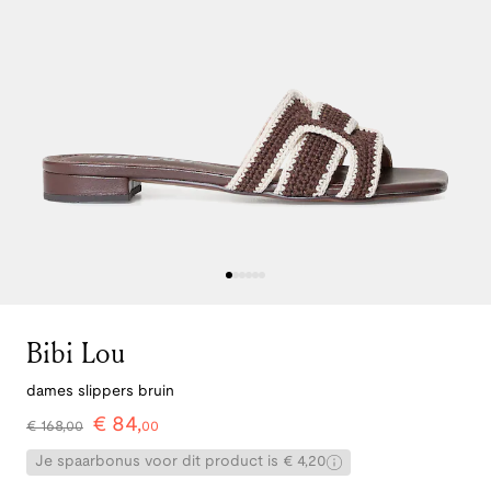
Bibi Lou
dames slippers bruin
€
84
,
€
168
,
00
00
Je spaarbonus voor dit product is € 4,20