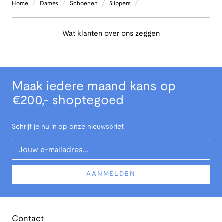
/
/
/
/
Home
Dames
Schoenen
Slippers
Wat klanten over ons zeggen
Maak iedere maand kans op
€200,- shoptegoed
Schrijf je nu in op onze nieuwsbrief.
Your Email
AANMELDEN
Contact