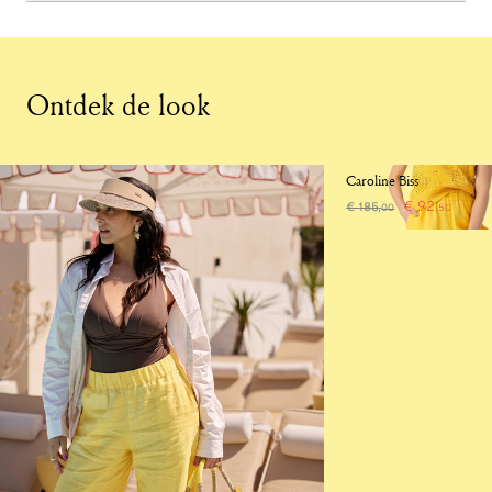
Ontdek de look
-50%
Caroline Biss
€
92
,
€
185
,
00
50